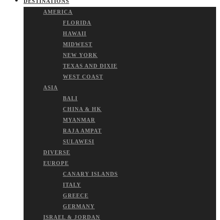
DESTINATIONS
AMERICA
FLORIDA
HAWAII
MIDWEST
NEW YORK
TEXAS AND DIXIE
WEST COAST
ASIA
BALI
CHINA & HK
MYANMAR
RAJA AMPAT
SULAWESI
DIVERSE
EUROPE
CANARY ISLANDS
ITALY
GREECE
GERMANY
ISRAEL & JORDAN