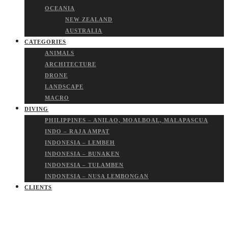
OCEANIA
NEW ZEALAND
AUSTRALIA
CATEGORIES
ANIMALS
ARCHITECTURE
DRONE
LANDSCAPE
MACRO
DIVING
PHILIPPINES – ANILAO, MOALBOAL, MALAPASCUA
INDO – RAJA AMPAT
INDONESIA – LEMBEH
INDONESIA – BUNAKEN
INDONESIA – TULAMBEN
INDONESIA – NUSA LEMBONGAN
CLIENTS